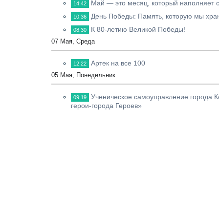
Май — это месяц, который наполняет 
14:42
День Победы: Память, которую мы хра
10:36
К 80-летию Великой Победы!
08:30
07 Мая, Среда
Артек на все 100
12:22
05 Мая, Понедельник
Ученическое самоуправление города Ке
09:19
герои-города Героев»